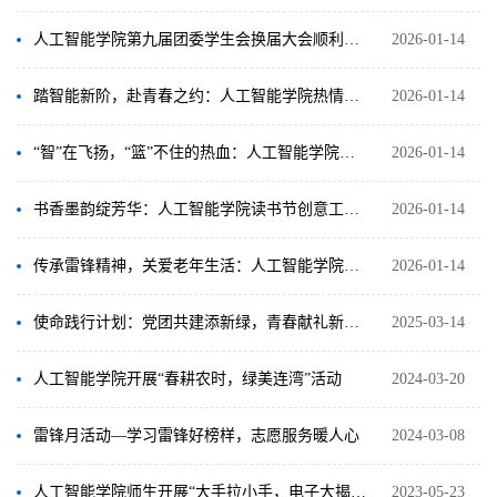
人工智能学院第九届团委学生会换届大会顺利举行，新团队接过服务同学接力棒
2026-01-14
踏智能新阶，赴青春之约：人工智能学院热情迎接2025级新生
2026-01-14
“智”在飞扬，“篮”不住的热血：人工智能学院第五届“智能杯”篮球赛圆满落幕
2026-01-14
书香墨韵绽芳华：人工智能学院读书节创意工作坊获奖作品揭晓
2026-01-14
传承雷锋精神，关爱老年生活：人工智能学院志愿者走进双湖社区 养老服务站
2026-01-14
使命践行计划：党团共建添新绿，青春献礼新征程
2025-03-14
人工智能学院开展“春耕农时，绿美连湾”活动
2024-03-20
雷锋月活动—学习雷锋好榜样，志愿服务暖人心
2024-03-08
人工智能学院师生开展“大手拉小手，电子大揭秘”科普活动
2023-05-23