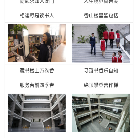
勤勉求知入此门
人生境界真善美
相逢尽是读书人
香山楼里皆包括
藏书楼上万卷香
寻觅书香乐自知
服务台前四季春
绝顶攀登苦作梯