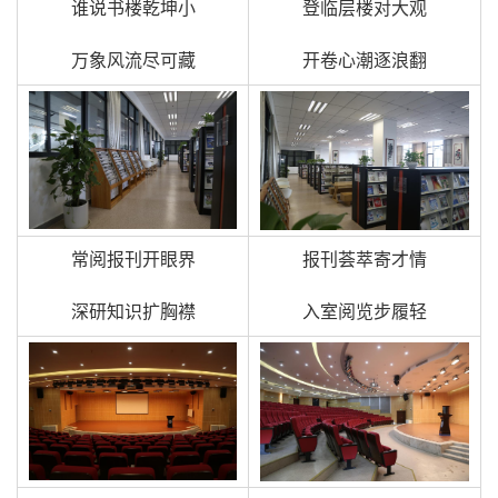
谁说书楼乾坤小
登临层楼对大观
万象风流尽可藏
开卷心潮逐浪翻
常阅报刊开眼界
报刊荟萃寄才情
深研知识扩胸襟
入室阅览步履轻