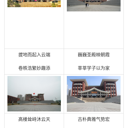
拔地而起入云端
巍巍圣殿映朝霞
卷帙浩繁妙趣添
莘莘学子以为家
高楼耸峙沐云天
古朴典雅气势宏