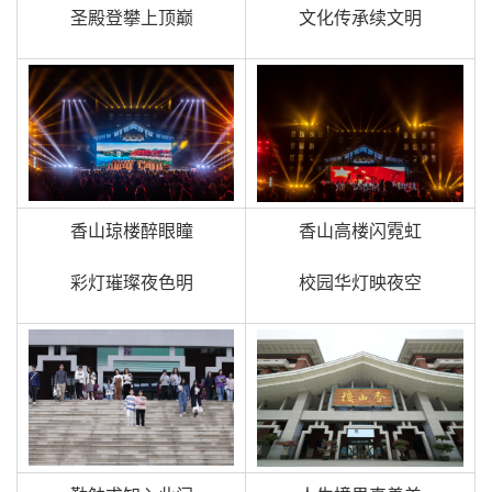
圣殿登攀上顶巅
文化传承续文明
香山琼楼醉眼瞳
香山高楼闪霓虹
彩灯璀璨夜色明
校园华灯映夜空