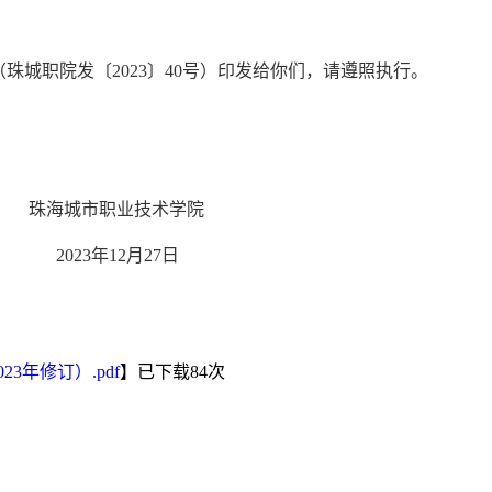
（
珠城职院发〔
2023〕
40
号
）印发给你们，请遵照执行。
技术学院
3
年
12
月
2
7
日
3年修订）.pdf
】已下载
84
次