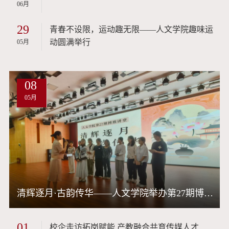
06月
29
青春不设限，运动趣无限——人文学院趣味运
动圆满举行
05月
08
05月
清辉逐月·古韵传华——人文学院举办第27期博雅讲堂
01
校企走访拓岗赋能 产教融合共育传媒人才